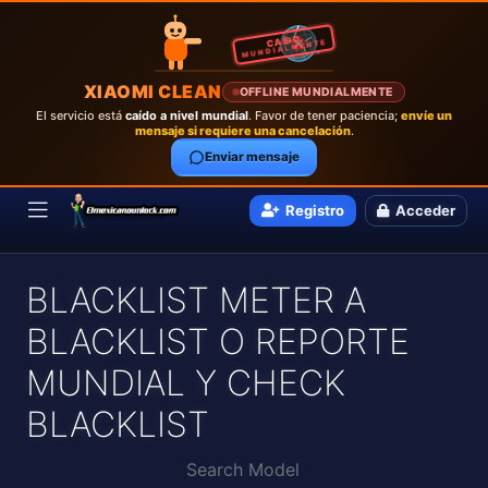
CAÍDO
MUNDIALMENTE
XIAOMI CLEAN
OFFLINE MUNDIALMENTE
El servicio está
caído a nivel mundial
. Favor de tener paciencia;
envíe un
mensaje si requiere una cancelación
.
Enviar mensaje
Registro
Acceder
BLACKLIST METER A
BLACKLIST O REPORTE
MUNDIAL Y CHECK
BLACKLIST