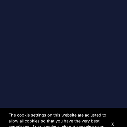
The cookie settings on this website are adjusted to
allow all cookies so that you have the very best
X
experience. If you continue without changing your